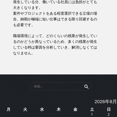
発生している分、働いている社員には負担がとても
大きくなります。
案件やプロジェクトをある程度選択できる立場の場
合、納期が極端に短い仕事はできる限り回避するの
も必要です。
職場環境によって、どのくらいの残業が発生してい
るのかどうか異なっているため、多くの残業が発生
している時は要因を分析していき、解消しなくては
なりません。
検
索:
2026年8月
月
火
水
木
金
土
日
1
2