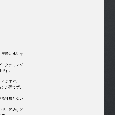
、実際に成功を
プログラミング
様です。
いう点です。
ョンが保てず、
ある社員とない
ので、昇給など