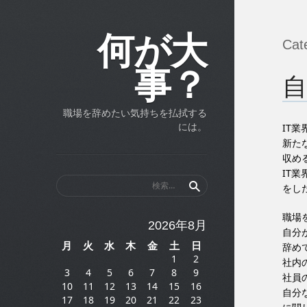
何が大
Cat
事？
自
職場を辞めたい気持ちを払拭する
には。
IT
新た
収め
IT
検
をし
索:
職場
2026年8月
自分
月
火
水
木
金
土
日
辞め
1
2
社内
3
4
5
6
7
8
9
社員
10
11
12
13
14
15
16
自分
17
18
19
20
21
22
23