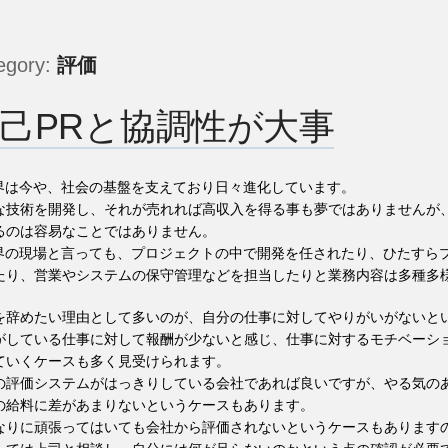
egory:
評価
己PRと協調性が大事
業界は今や、社会の基盤を支えており日々進化しています。
な技術を開発し、それが売れれば高収入を得る事も夢ではありませんが
るのは容易なことではありません。
業界の現場と言っても、プロジェクトの中で開発を任されたり、ひたすら
たり、営業やシステムの保守管理などを担当したりと業務内容は多種多
を辞めたい理由として多いのが、自分の仕事に対してやりがいがないと
がしている仕事に対して報酬が少ないと感じ、仕事に対するモチベーシ
ていくケースも多く見受けられます。
の評価システムがはっきりしている会社であれば良いですが、やる気の
の給料に差があまりないというケースもあります。
なりに頑張ってはいても会社から評価されないというケースもあります