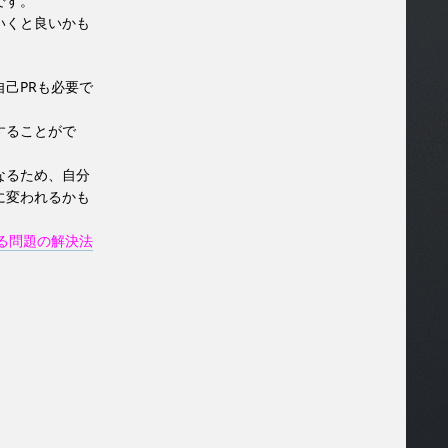
です。
いくと良いかも
己PRも必要で
することがで
なるため、自分
に変われるかも
る問題の解決法