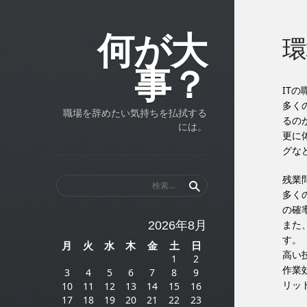
何が大
環
事？
IT
多く
職場を辞めたい気持ちを払拭する
るの
には。
更に
グな
残業
検
索:
多く
の確
また
2026年8月
す。
月
火
水
木
金
土
日
高い
1
2
作業
3
4
5
6
7
8
9
リッ
10
11
12
13
14
15
16
17
18
19
20
21
22
23