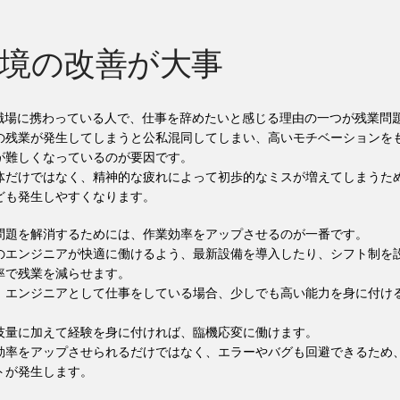
境の改善が大事
の職場に携わっている人で、仕事を辞めたいと感じる理由の一つが残業問
の残業が発生してしまうと公私混同してしまい、高いモチベーションを
が難しくなっているのが要因です。
体だけではなく、精神的な疲れによって初歩的なミスが増えてしまうた
ども発生しやすくなります。
問題を解消するためには、作業効率をアップさせるのが一番です。
のエンジニアが快適に働けるよう、最新設備を導入したり、シフト制を
率で残業を減らせます。
、エンジニアとして仕事をしている場合、少しでも高い能力を身に付け
技量に加えて経験を身に付ければ、臨機応変に働けます。
効率をアップさせられるだけではなく、エラーやバグも回避できるため
トが発生します。