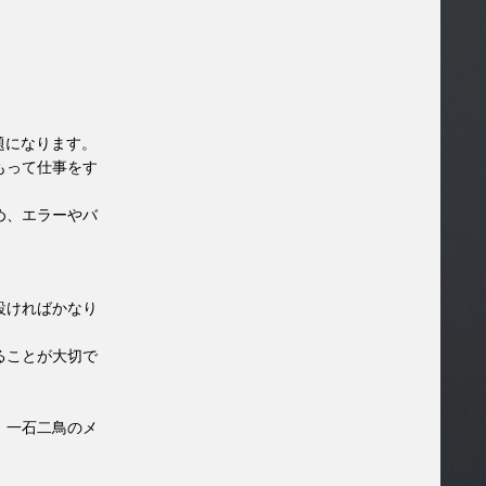
題になります。
もって仕事をす
め、エラーやバ
設ければかなり
ることが大切で
、一石二鳥のメ