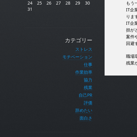
24
25
26
27
28
29
30
もう
31
IT
りま
IT
担が
案件
カテゴリー
回避
ストレス
職場
モチベーション
残業
仕事
作業効率
協力
残業
自己PR
評価
辞めたい
面白さ